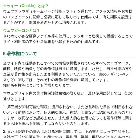
クッキー（Cookie）とは？
ウェブブラウザ（ホームページ閲覧ソフト）を通じて、アクセス情報をお客様
のコンピュータに記録し必要に応じて取り出す仕組みです。有効期限を設定す
ることができ、期限を過ぎたものは消去されます。
ウェブビーコンとは？
きわめて小さな画像ファイル等を使用し、クッキーと連携して機能することで
サイト利用者のアクセス情報を記録するための仕組みです。
5.著作権について
当サイト内で提供されるすべての情報や掲載されているすべてのロゴマーク、
商標、映像や画像などの著作権は当社に帰属します。ただし、当社外部の方や
企業が著作権を所有したまま利用させていただいている一部のデザインやソー
スなどに関しては、それぞれの著作権所有者に帰属しています。
知的所有権等についても同様となります。
本ウェブサイト内の著作権保護対象物の取り扱い、及び使用に関しては下記の
通りとします。
第三者が閲覧可能な環境に流用されない、または営利的な目的で利用されな
いという前提において、個人的な表示、複製、印刷などは認められるものとし
ますが、改変などは認めません。また個人的な使用であっても著作権等に関す
るあらゆる表示を削除してはならないものとします。
また上記以外の場合における利用に関しては、予め書面によって申請をし、
当社の正式な許可を取った後でのみ、再利用、複製、再配布ができるものとし