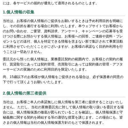
には、各サービスの規約が優先して適用されるものとします。
1.個人情報の収集
当社は、お客様の個人情報のご提供をお願いするときは予め利用目的を明確に
し、その目的を遂行する場合に利用いたします。本ウェブサイトでお客様から
のお問い合わせ、ご要望、資料請求、アンケート、キャンペーンの応募等を受
けつける際にお預かりする個人情報は、お客様への回答、ご連絡や資料・プレ
ゼントなどの送付、個人を特定できる情報を含まない形で集計されて事業活動
に利用させていただくことがございますが、お客様の承諾なく目的外利用を行
うことは一切ありません。
委託元から預った個人情報は、業務委託契約の範囲内で、お客様との契約の履
行、賃貸取引にあっては契約管理、売買取引にあっては契約後の管理・アフタ
ーサービスの実施のために利用目的を限定いたします。
尚、15歳以下のお客様が個人情報をご提供される場合は、必ず保護者の同意の
下で行って頂くようお願いいたします。
2.個人情報の第三者提供
当社は、お客様ご本人の承諾無しに個人情報を第三者に提供することはいたし
ません。 ただし、当社の業務委託先に対して個人情報の取り扱いを委託する場
合には、個人情報保護の徹底が図られていることを確認し、個人情報保護と守
秘義務に関する契約を締結する等の適切な措置を講じます。この場合にも、皆
さまの個人情報は当社の個人情報保護方針のもとで保護されます。