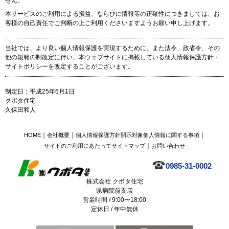
せん。
本サービスのご利用による損益、ならびに情報等の正確性につきましては、お
客様の自己責任でご判断の上ご利用くださいますようお願い申し上げます。
当社では、より良い個人情報保護を実現するために、また法令、政省令、その
他の規範の制改定に伴い、本ウェブサイトに掲載している個人情報保護方針・
サイトポリシーを改定することがございます。
制定日：平成25年6月1日
クボタ住宅
久保田和人
｜
｜
｜
HOME
会社概要
個人情報保護方針
開示対象個人情報に関する事項
｜
サイトのご利用にあたって
サイトマップ
お問い合わせ
0985-31-0002
株式会社 クボタ住宅
県病院前支店
営業時間 / 9:00〜18:00
定休日 / 年中無休