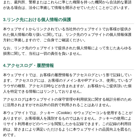
また、裁判所、警察またはこれらに準じた権限を持った機関から合法的な要請
がある場合は、法令に準拠して情報を開示させていただくことがございます。
3.リンク先における個人情報の保護
本ウェブサイトからリンクされている当社外のウェブサイトでお客様が提供さ
れた個人情報の取り扱いに関しては、リンク先のウェブサイトの個人情報保護
方針に準拠しますので、ご自身でご確認ください。
なお、リンク先のウェブサイトで提供された個人情報によって生じたあらゆる
損害に関して、当社は一切の責任を負いません。
4.アクセスログ・履歴情報
本ウェブサイトでは、お客様の履歴情報をアクセスログという形で記録してい
ます。 アクセスログには、お客様のドメイン名やIPアドレス、使用しているブ
ラウザの種類、アクセス日時などが含まれますが、お客様からご提供頂いた個
人を特定できる情報にはリンクしておりません。
アクセスログは本ウェブサイトの保守管理や利用状況に関する統計分析のため
に活用されますがそれ以外の目的で利用されることはありません。
本ウェブサイトでは、クッキー（Cookie）やウェブビーコンを使用することが
ありますが、お客様個人を識別するものではありません。クッキーの使用によ
りサイト利用者がどのページを閲覧したかを記録できます。この記録の利用目
的は、皆さまにより満足いただけるように本ウェブサイトの品質向上を図るた
めです。