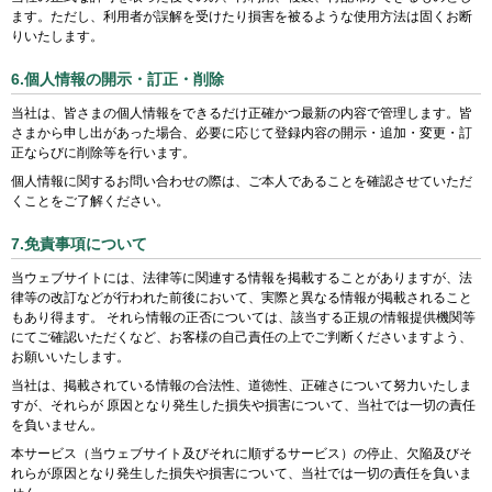
ます。ただし、利用者が誤解を受けたり損害を被るような使用方法は固くお断
りいたします。
6.個人情報の開示・訂正・削除
当社は、皆さまの個人情報をできるだけ正確かつ最新の内容で管理します。皆
さまから申し出があった場合、必要に応じて登録内容の開示・追加・変更・訂
正ならびに削除等を行います。
個人情報に関するお問い合わせの際は、ご本人であることを確認させていただ
くことをご了解ください。
7.免責事項について
当ウェブサイトには、法律等に関連する情報を掲載することがありますが、法
律等の改訂などが行われた前後において、実際と異なる情報が掲載されること
もあり得ます。 それら情報の正否については、該当する正規の情報提供機関等
にてご確認いただくなど、お客様の自己責任の上でご判断くださいますよう、
お願いいたします。
当社は、掲載されている情報の合法性、道徳性、正確さについて努力いたしま
すが、それらが 原因となり発生した損失や損害について、当社では一切の責任
を負いません。
本サービス（当ウェブサイト及びそれに順ずるサービス）の停止、欠陥及びそ
れらが原因となり発生した損失や損害について、当社では一切の責任を負いま