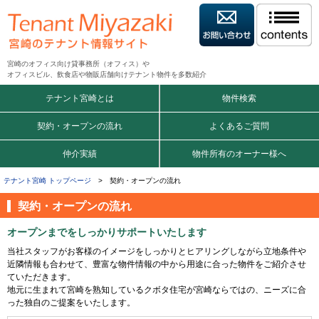
宮崎のオフィス向け貸事務所（オフィス）や
オフィスビル、飲食店や物販店舗向けテナント物件を多数紹介
テナント宮崎とは
物件検索
契約・オープンの流れ
よくあるご質問
仲介実績
物件所有のオーナー様へ
テナント宮崎 トップページ
> 契約・オープンの流れ
契約・オープンの流れ
オープンまでをしっかりサポートいたします
当社スタッフがお客様のイメージをしっかりとヒアリングしながら立地条件や
近隣情報も合わせて、豊富な物件情報の中から用途に合った物件をご紹介させ
ていただきます。
地元に生まれて宮崎を熟知しているクボタ住宅が宮崎ならではの、ニーズに合
った独自のご提案をいたします。