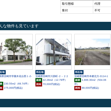
取引態様
代理
客付
不可
んな物件も見ています
崎県宮崎市学園木花台西１-2-
宮崎県宮崎市川原町-２－２２
宮崎県宮崎市本郷北方-3114-1
42.28m
2
（12.79坪）
1,666.30m
2
（504.06
230.55m
2
（69.74坪）
坪）
70,000円(税込)
275,000円(税込)
88,000円(税込)