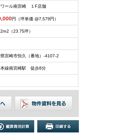
トワール南宮崎 １F店舗
0,000
円（坪単価 @7,579円）
52m
2
（23.75坪）
県宮崎市恒久（番地）-4107-2
豊本線南宮崎駅 徒歩8分