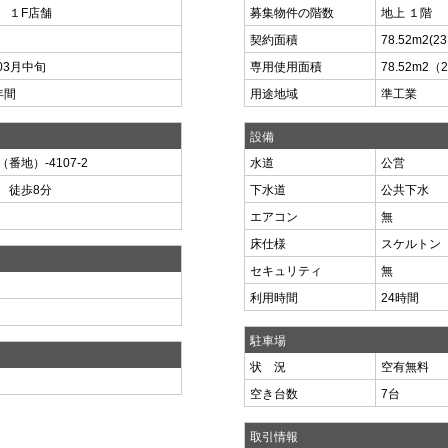
 １F店舗
募集物件の階数
地上 １階
契約面積
78.52m
2
(2
03月中旬
専用使用面積
78.52m
2
（2
年間
用途地域
準工業
設備
地）-4107-2
水道
公営
 徒歩8分
下水道
公共下水
エアコン
無
床仕様
スケルトン
セキュリティ
無
）
利用時間
24時間
駐車場
状 況
空有無料
空き台数
7台
取引情報