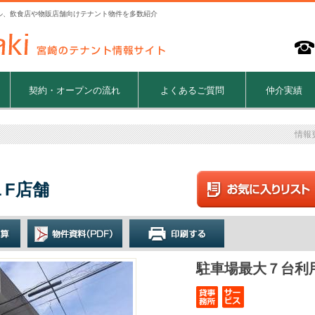
ル、飲食店や物販店舗向けテナント物件を多数紹介
契約・オープンの流れ
よくあるご質問
仲介実績
情報
F店舗
駐車場最大７台利