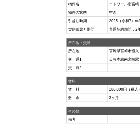
物件名
エトワール南宮崎
物件の状態
空き
引越し時期
2025（令和7）年
契約形態と期間
普通契約期間：2
所在地・交通
所在地
宮崎県宮崎市恒久（番
交 通1
日豊本線南宮崎駅
交 通2
-
賃料
賃 料
180,000円（税込
敷 金
3ヶ月
その他
備考