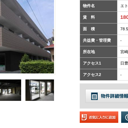
物件名
エ
18
賃 料
面 積
78.
共益費・管理費
-
所在地
宮崎
アクセス1
日
アクセス2
-